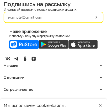
Подпишись на рассылку
И узнавай первым о новых скидках и акциях.
Имя
Фамилия
Наше приложение
Используй бонусную программу по полной!
E-mail
Пол
Мужской
Женский
Магазин
Согласие на получение чеков по электронной почте
Женское
О компании
Мужское
Аксессуары
О нас
Детское
Сотрудничество
Отзывы
Блог
Оптовикам
Вакансии
Помощь
Москва
Арендодателям
Магазины
Мы используем cookie-файлы.
Реклама