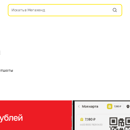
а
витшоты