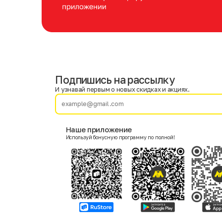
Подпишись на рассылку
Имя
Фамилия
И узнавай первым о новых скидках и акциях.
E-mail
Наше приложение
Используй бонусную программу по полной!
Пол
Мужской
Женский
Согласие на получение чеков по электронной почте