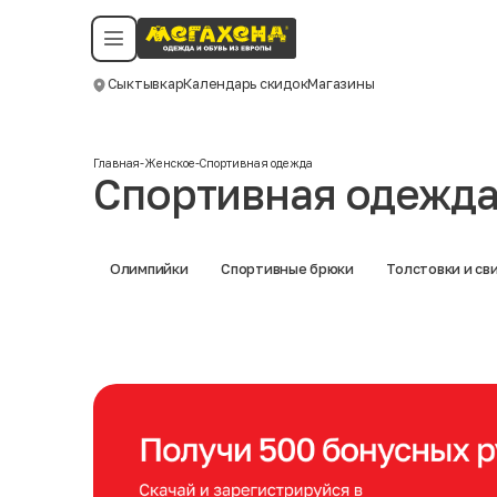
Условия пользования
Политика конфиденциальности
Смотреть все даты
©️ Мегахенд 2026. Все права защищены.
Сыктывкар
Календарь скидок
Магазины
Москва
Главная
-
Женское
-
Спортивная одежда
Спортивная одежд
Олимпийки
Спортивные брюки
Толстовки и с