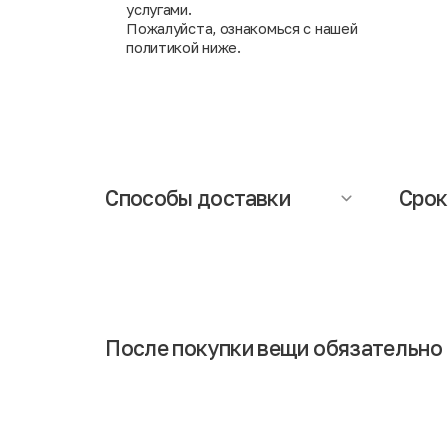
услугами.
Пожалуйста, ознакомься с нашей
политикой ниже.
Способы доставки
Срок
Осуществляется компанией СДЭК (при
Сроки д
заказе необходимо указать ближайший
составл
адрес пункта выдачи заказов). При
информ
получении заказа Вам понадобится
доставк
паспорт.
Обращаем Ваше внимание, что
менедж
доставка исключает возможность
интерн
примерки и частичной оплаты заказа.
После покупки вещи обязательно 
Если Вы сразу наденете обновку после покупки, то в 
говорит о том, что выполнена тщательная дезинфици
Некоторые люди остерегаются совершать покупки в с
обработки. Также стоит отметить, что вещи привозят