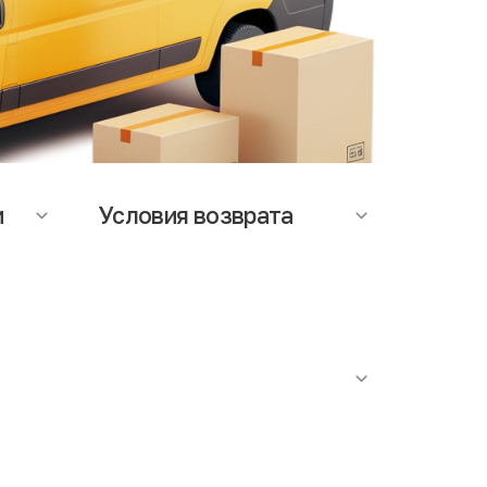
и
Условия возврата
ается
На данный момент возможность
т
оформления возврата, не
мость
предусмотрена. При возникновении
вопросов по качеству товара,
аза.
обращайтесь в службу поддержки.
роутюжить. Наличие сильного специфичного запаха
ступает факт проведения антибактериальной
я в строгом соответствии с действующими