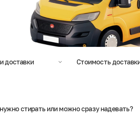
и доставки
Стоимость доставк
оставки зависят от региона и
Стоимость доставки рассчитыв
яют от 1 до 5 дней. Точную
индивидуально в зависимости о
ацию о сроках и стоимости
габаритов и веса посылки. Стои
и Вы можете уточнить у
доставки клиент (получатель)
еров служб доставки или
оплачивает при оформлении зак
ет-магазина.
нужно стирать или можно сразу надевать?
этом нет ничего страшного. Но желательно сначала вещи постирать и п
рующая обработка.
еконд-хенде, беспокоясь о безопасности вещей. Гарантом чистоты вы
ся из европейских стран, где производственные процессы реализуютс