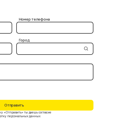
и используются проверенные химические средства, не
ов. Современные дезинфицирующие вещества и
Номер телефона
Город
Отправить
у «Отправить» ты даешь согласие
ботку персональных данных