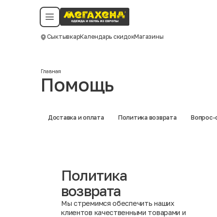
Условия пользования
Политика конфиденциальности
Смотреть все даты
©️ Мегахенд 2026. Все права защищены.
Сыктывкар
Календарь скидок
Магазины
Москва
Главная
Помощь
Доставка и оплата
Политика возврата
Вопрос-
Политика
возврата
Мы стремимся обеспечить наших
клиентов качественными товарами и