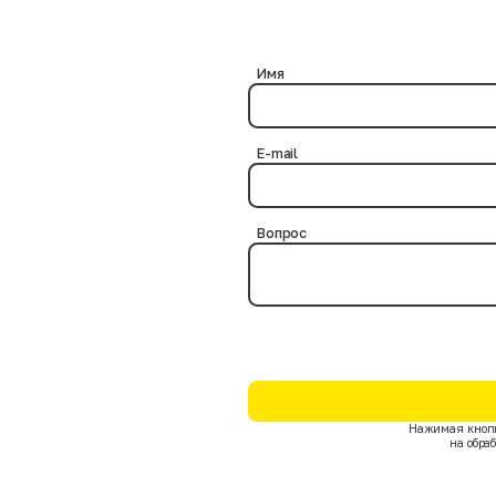
ериями.
? Нет, это абсолютно безопасно, так как в процессе дезинфекции нам
бактериальная обработка выполняется на протяжении нескольких час
чтожают возможные инфекции и паразитов на товарных позициях.
Имя
E-mail
Вопрос
Нажимая кнопк
на обра