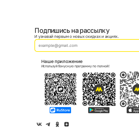
Подпишись на рассылку
Имя
Фамилия
И узнавай первым о новых скидках и акциях.
E-mail
Наше приложение
Используй бонусную программу по полной!
Пол
Мужской
Женский
Согласие на получение чеков по электронной почте