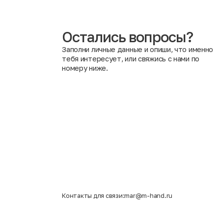
показателями безопасности и другими важными крит
Вредно ли носить одежду после химической обработки
приносящие никакого вреда здоровью человека. Анти
воздействие повышенных температурных режимов уни
Остались вопросы?
Заполни личные данные и опиши, что именно
тебя интересует, или свяжись с нами по
номеру ниже.
Контакты для связи:
mar@m-hand.ru