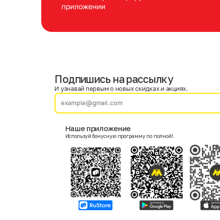
Подпишись на рассылку
Имя
Фамилия
И узнавай первым о новых скидках и акциях.
E-mail
Наше приложение
Используй бонусную программу по полной!
Пол
Мужской
Женский
Согласие на получение чеков по электронной почте