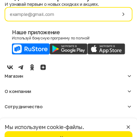
И узнавай первым о новых скидках и акциях.
Имя
Фамилия
Наше приложение
Используй бонусную программу по полной!
E-mail
Пол
Мужской
Женский
Магазин
Согласие на получение чеков по электронной почте
Женское
О компании
Мужское
Аксессуары
О нас
Детское
Сотрудничество
Отзывы
Блог
Оптовикам
Вакансии
Помощь
Москва
Арендодателям
Магазины
Мы используем cookie-файлы.
Реклама
Доставка и оплата
Бонусная программа