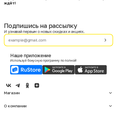
ждёт!
Подпишись на рассылку
И узнавай первым о новых скидках и акциях.
Имя
Фамилия
Наше приложение
Используй бонусную программу по полной!
E-mail
Пол
Мужской
Женский
Магазин
Согласие на получение чеков по электронной почте
Женское
О компании
Мужское
Аксессуары
О нас
Детское