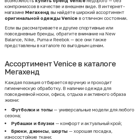
возможность
купить бренд Venice
недорого — без
компромиссов в качестве и внешнем виде. В интернет-
магазине
Мегахенд
вы найдёте широкий ассортимент
оригинальной одежды Venice
в отличном состоянии.
Если вы рассматриваете и другие спортивные или
повседневные бренды, обратите внимание на
New
Balance
,
Nike
,
Puma
и
Reebok
— все они также
представлены в каталоге по выгодным ценам.
Ассортимент Venice в каталоге
Мегахенд
Каждая позиция отбирается вручную и проходит
гигиеническую обработку. В наличии одежда для
повседневной носки, офиса, отдыха и активного образа
жизни:
Футболки и топы
— универсальные модели для любого
сезона;
Рубашки и блузки
— комфорт и актуальный крой;
Брюки
,
джинсы
,
шорты
— хорошая посадка,
износостойкие ткани;