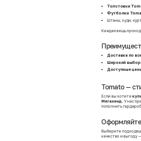
BF
41
BF
42
Толстовки Tom
Bivolino
43
Футболки Toma
Black Forest
44
Blind Date
44,5
Штаны, худи, кур
Bogner
45
Bonita
46
Каждая вещь проход
Boohoo
48+
Brax
4XL
British Knights
4XL
Преимуществ
Bruno Banani
4XL
Buena Vista
5-7 лет
Доставка по вс
Bugatti
5XL
Широкий выбор
Burberry
5XL
C&A
5XL
Доступные цен
Calvin Klein
62 см (3 мес.)
Camel Active
68 см (6 мес.)
Camp David
6-9 мес.
Tomato — ст
Caprice
6XL
Carhartt
6XL
Если вы хотите
куп
Carlo Colucci
6XL
Мегахенд
. У нас п
Cavori
80 см (12 мес.)
Champion
8-10 лет
пополнить гардероб
Chloe
86 см (18 мес.)
Christian Berg
9-18 мес.
Оформляйте 
Ciao
98 см (3 года)
CityLine
L
Claudio Conti
L
Выберите подходящ
CLOCKHAUSE
L/XL
качество и выгоду —
&Co
L/XL