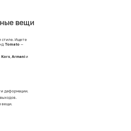
ьные вещи
и стиле. Ищете
енд
Tomato
—
 Kors
,
Armani
и
у и деформации.
 выходов.
е вещи.