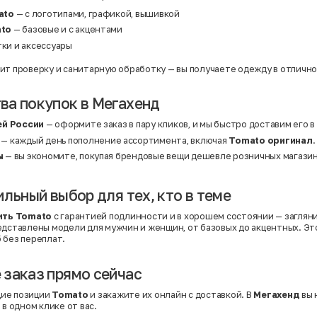
ato
— с логотипами, графикой, вышивкой
to
— базовые и с акцентами
тки и аксессуары
ит проверку и санитарную обработку — вы получаете одежду в отличн
а покупок в Мегахенд
ей России
— оформите заказ в пару кликов, и мы быстро доставим его в
— каждый день пополнение ассортимента, включая
Tomato оригинал
.
ы
— вы экономите, покупая брендовые вещи дешевле розничных магазин
ильный выбор для тех, кто в теме
ить Tomato
с гарантией подлинности и в хорошем состоянии — загляни
редставлены модели для мужчин и женщин, от базовых до акцентных. Э
 без переплат.
заказ прямо сейчас
ие позиции
Tomato
и закажите их онлайн с доставкой. В
Мегахенд
вы 
 в одном клике от вас.