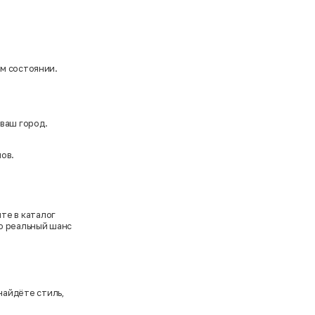
ом состоянии.
 ваш город.
ов.
те в каталог
то реальный шанс
найдёте стиль,