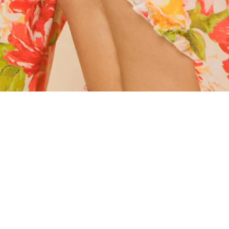
Материал
Акрил
Ангора
Ацетат
Бамбук
Бархат
Вельвет
Вискоза