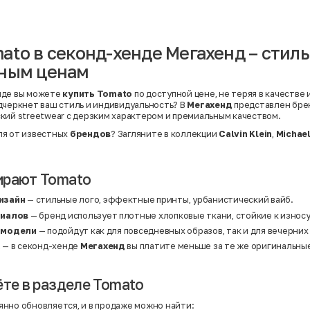
Вискоза | Нейлон
Вискоза | Полиэстер
й
Вискоза | Полиэстер | Хлопок
Вискоза | Эластан
ato в секонд-хенде Мегахенд – стил
Искусственная замша
ный
Кашемир
пным ценам
Кашемир | Нейлон
й
Кашемир | Хлопок
Кашемир | Шерсть
нде вы можете
купить Tomato
по доступной цене, не теряя в качестве 
Лён
дчеркнет ваш стиль и индивидуальность? В
Мегахенд
представлен бр
й
Модал
кий streetwear с дерзким характером и премиальным качеством.
Натуральная замша
Натуральная кожа
ля от известных
брендов
? Загляните в коллекции
Calvin Klein
,
Michael
Нейлон
Полиэстер
Полиэстер | Спандекс
Полиэстер | Хлопок
ирают Tomato
Полиэстер | Экокожа
Полиэстер | Эластан
изайн
— стильные лого, эффектные принты, урбанистический вайб.
Сатин
риалов
— бренд использует плотные хлопковые ткани, стойкие к износ
Твид
Хлопок
 модели
— подойдут как для повседневных образов, так и для вечерних
Хлопок | Эластан
а
— в секонд-хенде
Мегахенд
вы платите меньше за те же оригинальны
Шёлк
Шёлк | Шерсть
Шерсть
Экокожа
ёте в разделе Tomato
Эластан
нно обновляется, и в продаже можно найти: