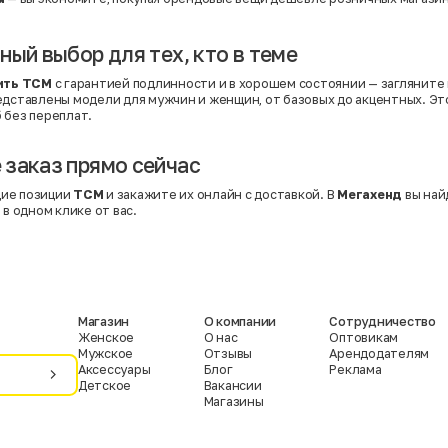
ный выбор для тех, кто в теме
ить TCM
с гарантией подлинности и в хорошем состоянии — загляните 
редставлены модели для мужчин и женщин, от базовых до акцентных. Э
 без переплат.
заказ прямо сейчас
ие позиции
TCM
и закажите их онлайн с доставкой. В
Мегахенд
вы най
 в одном клике от вас.
Магазин
О компании
Сотрудничество
Женское
О нас
Оптовикам
Мужское
Отзывы
Арендодателям
Аксессуары
Блог
Реклама
Детское
Вакансии
Магазины