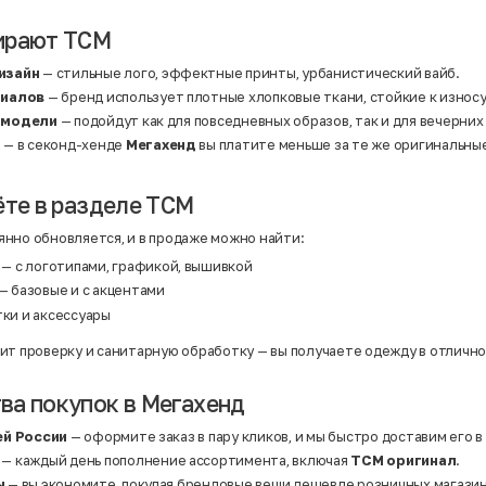
Нейлон
Полиэстер
ирают TCM
Полиэстер | Спандекс
Полиэстер | Хлопок
Полиэстер | Экокожа
изайн
— стильные лого, эффектные принты, урбанистический вайб.
Полиэстер | Эластан
риалов
— бренд использует плотные хлопковые ткани, стойкие к износ
Сатин
Твид
 модели
— подойдут как для повседневных образов, так и для вечерних
Хлопок
а
— в секонд-хенде
Мегахенд
вы платите меньше за те же оригинальны
Хлопок | Эластан
Шёлк
Шёлк | Шерсть
ёте в разделе TCM
Шерсть
Экокожа
Эластан
нно обновляется, и в продаже можно найти:
— с логотипами, графикой, вышивкой
— базовые и с акцентами
тки и аксессуары
ит проверку и санитарную обработку — вы получаете одежду в отличн
а покупок в Мегахенд
ей России
— оформите заказ в пару кликов, и мы быстро доставим его в
— каждый день пополнение ассортимента, включая
TCM оригинал
.
ы
— вы экономите, покупая брендовые вещи дешевле розничных магазин