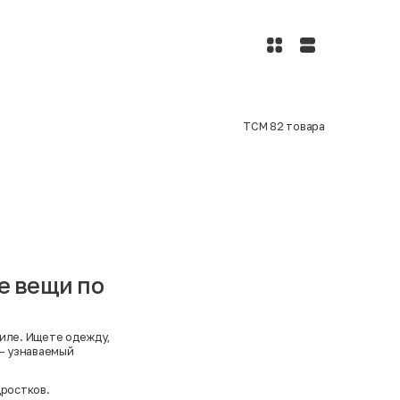
TCM
82
товара
е вещи по
тиле. Ищете одежду,
— узнаваемый
дростков.