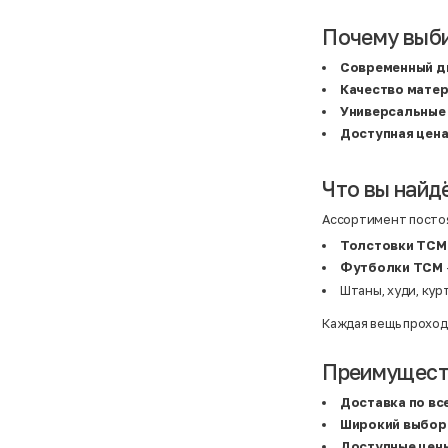
Atelier
31,5 (20 см)
Avalanche
34 (21,5 см)
Почему выб
AX Paris
3-5 лет
BALDESARINI
36
BALLY
36,5
Современный д
Banana Republic
37
Качество мате
Barrel
37,5
Basefield
38
Универсальные
B&C Collection
38,5
Доступная цен
Beck & Hersey
39
Bench
39,5
Benetton
3XL
Что вы найд
Ben Sherman
3XL
Bershka
3XL
Bexleys
3XS
Ассортимент постоя
Bexleys
40
BF
41
Толстовки TCM
BF
42
Футболки TCM
Bivolino
43
Штаны, худи, кур
Black Forest
44
Blind Date
44,5
Bogner
45
Каждая вещь проход
Bonita
46
Boohoo
48+
Brax
4XL
Преимуществ
British Knights
4XL
Bruno Banani
4XL
Доставка по вс
Buena Vista
5-7 лет
Широкий выбор
Bugatti
5XL
Burberry
5XL
Доступные цен