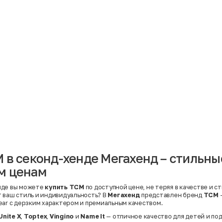
Материал
Акрил
Ангора
Ацетат
Бамбук
Бархат
Вельвет
Вискоза
Вискоза | Нейлон
Вискоза | Полиэстер
й
Вискоза | Полиэстер | Хлопок
Вискоза | Эластан
 в секонд-хенде Мегахенд – стильны
Искусственная замша
ный
Кашемир
м ценам
Кашемир | Нейлон
й
Кашемир | Хлопок
Кашемир | Шерсть
нде вы можете
купить TCM
по доступной цене, не теряя в качестве и с
Лён
 ваш стиль и индивидуальность? В
Мегахенд
представлен бренд
TCM
й
Модал
ear с дерзким характером и премиальным качеством.
Натуральная замша
Натуральная кожа
Unite X
,
Toptex
,
Vingino
и
Name It
— отличное качество для детей и по