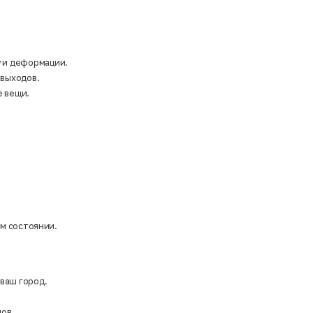
у и деформации.
 выходов.
е вещи.
ом состоянии.
 ваш город.
ов.