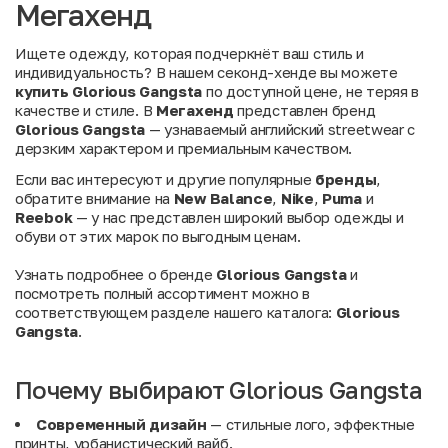
Мегахенд
Ищете одежду, которая подчеркнёт ваш стиль и
индивидуальность? В нашем секонд-хенде вы можете
купить Glorious Gangsta
по доступной цене, не теряя в
качестве и стиле. В
Мегахенд
представлен бренд
Glorious Gangsta
— узнаваемый английский streetwear с
дерзким характером и премиальным качеством.
Если вас интересуют и другие популярные
бренды
,
обратите внимание на
New Balance
,
Nike
,
Puma
и
Reebok
— у нас представлен широкий выбор одежды и
обуви от этих марок по выгодным ценам.
Узнать подробнее о бренде
Glorious Gangsta
и
посмотреть полный ассортимент можно в
соответствующем разделе нашего каталога:
Glorious
Gangsta
.
Почему выбирают Glorious Gangsta
Современный дизайн
— стильные лого, эффектные
принты, урбанистический вайб.